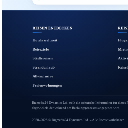
REISEN ENTDECKEN
REIS
Hotels weltweit
Fluga
Reiseziele
Mietw
Städtereisen
Aktiv
Strandurlaub
Reise
All-inclusive
Ferienwohnungen
Bigmedia24 Dynamics Ltd. stellt die technische Infrastruktur für dieses 
abgewickelt, der während des Buchungsprozesses angegeben wird.
2020–2026 © Bigmedia24 Dynamics Ltd. – Alle Rechte vorbehalten.