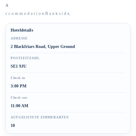
A
c c o m m o d a t i o n B a n k s i d e,
Hoteldetails
ADRESSE
2 Blackfriars Road, Upper Ground
POSTLEITZAHL
SE1 9JU
Check-in
3:00 PM
Check-out
11:00 AM
AUFGELISTETE ZIMMERARTEN
10