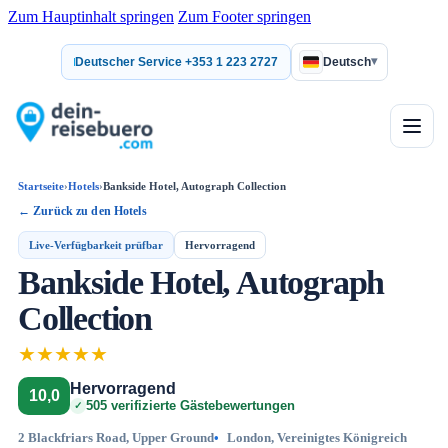
Zum Hauptinhalt springen
Zum Footer springen
▾
Deutscher Service +353 1 223 2727
Deutsch
Startseite
›
Hotels
›
Bankside Hotel, Autograph Collection
← Zurück zu den Hotels
Live-Verfügbarkeit prüfbar
Hervorragend
Bankside Hotel, Autograph
Collection
★
★
★
★
★
Hervorragend
10,0
505 verifizierte Gästebewertungen
2 Blackfriars Road, Upper Ground
London, Vereinigtes Königreich