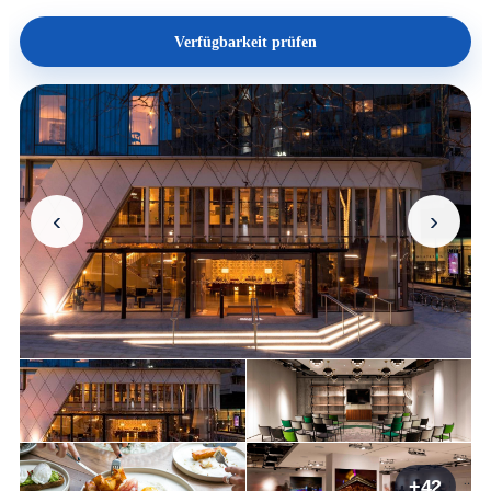
Verfügbarkeit prüfen
‹
›
+42